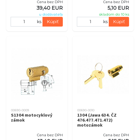
Cena bez DPH
Cena bez DPH
39,40 EUR
5,10 EUR
u dodávateľa
skladom do 10 ks
ks
Kúpiť
ks
Kúpiť
00690-0009
00690-0010
S1304 motocyklový
1304 (Jawa 634. ČZ
zámok
476.477.471.472)
motozámok
Cena bez DPH
Cena bez DPH