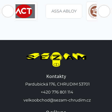
BLOY
Kontakty
Pardubická 176, CHRUDIM 53701
+420 776 801 114
velkoobchod@sezam-chrudim.cz