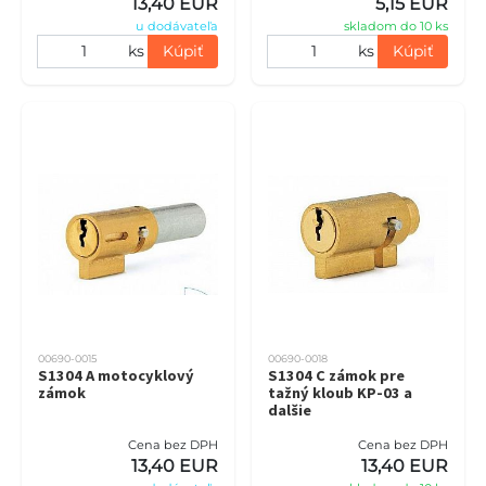
13,40 EUR
5,15 EUR
u dodávateľa
skladom do 10 ks
ks
Kúpiť
ks
Kúpiť
00690-0015
00690-0018
S1304 A motocyklový
S1304 C zámok pre
zámok
tažný kloub KP-03 a
dalšie
Cena bez DPH
Cena bez DPH
13,40 EUR
13,40 EUR