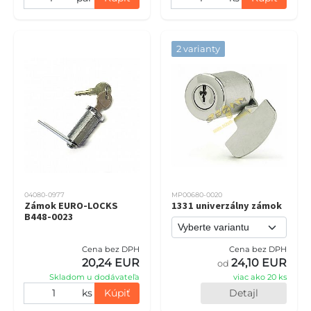
2 varianty
04080-0977
MP00680-0020
Zámok EURO-LOCKS
1331 univerzálny zámok
B448-0023
Cena bez DPH
Cena bez DPH
20,24 EUR
24,10 EUR
od
Skladom u dodávateľa
viac ako 20 ks
ks
Kúpiť
Detajl