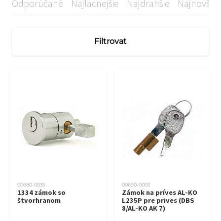
Odporúčané
Najlacnejšie
Najdrahšie
Najnovšie
Filtrovat
00680-0035
00690-0003
1334 zámok so
Zámok na príves AL-KO
štvorhranom
L235P pre prives (DBS
8/AL-KO AK 7)