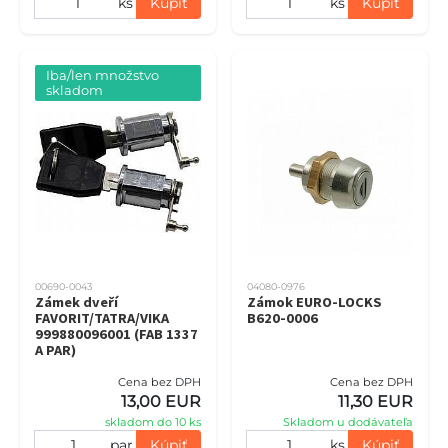
ks
Kúpiť
ks
Kúpiť
Iba/len množstvo 
skladom
00690-0043
04080-0976
Zámek dveří
Zámok EURO-LOCKS
FAVORIT/TATRA/VIKA
B620-0006
999880096001 (FAB 1337
A PAR)
Cena bez DPH
Cena bez DPH
13,00 EUR
11,30 EUR
skladom do 10 ks
Skladom u dodávateľa
par
Kúpiť
ks
Kúpiť