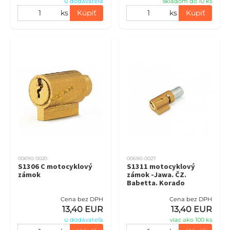
u dodávateľa
skladom do 10 ks
ks
Kúpiť
ks
Kúpiť
00690-0020
00690-0027
S1306 C motocyklový
S1311 motocyklový
zámok
zámok -Jawa. ČZ.
Babetta. Korado
Cena bez DPH
Cena bez DPH
13,40 EUR
13,40 EUR
u dodávateľa
viac ako 100 ks