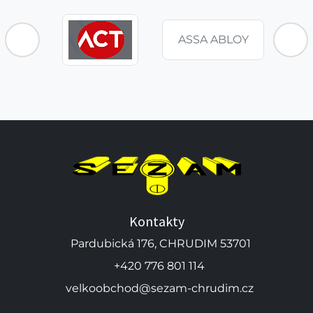
ASSA ABLOY
Kontakty
Pardubická 176, CHRUDIM 53701
+420 776 801 114
velkoobchod@sezam-chrudim.cz