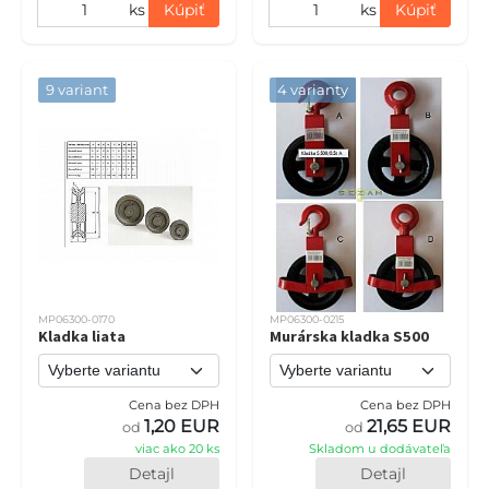
ks
Kúpiť
ks
Kúpiť
9 variant
4 varianty
MP06300-0170
MP06300-0215
Kladka liata
Murárska kladka S500
Cena bez DPH
Cena bez DPH
1,20 EUR
21,65 EUR
od
od
viac ako 20 ks
Skladom u dodávateľa
Detajl
Detajl