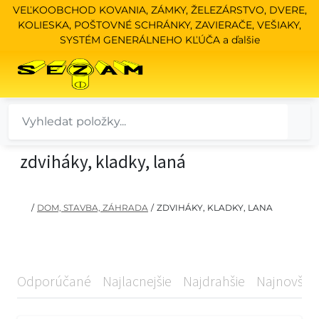
VEĽKOOBCHOD KOVANIA, ZÁMKY, ŽELEZÁRSTVO, DVERE,
KOLIESKA, POŠTOVNÉ SCHRÁNKY, ZAVIERAČE, VEŠIAKY,
SYSTÉM GENERÁLNEHO KĽÚČA a ďalšie
zdviháky, kladky, laná
/
DOM, STAVBA, ZÁHRADA
/
ZDVIHÁKY, KLADKY, LANA
Odporúčané
Najlacnejšie
Najdrahšie
Najnovšie