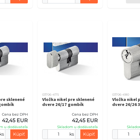
03706-4175
03706-4180
pre sklenené
Vložka nikel pre sklenené
Vložka nikel 
 gombík
dvere 26/17 gombík
dvere 26/26 3
Cena bez DPH
Cena bez DPH
42,45 EUR
42,45 EUR
m u dodávateľa
Skladom u dodávateľa
Sklado
ks
Kúpiť
ks
Kúpiť