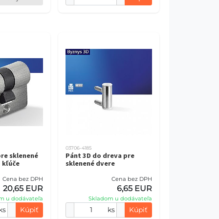
03706-4185
pre sklenené
Pánt 3D do dreva pre
 kľúče
sklenené dvere
Cena bez DPH
Cena bez DPH
20,65 EUR
6,65 EUR
m u dodávateľa
Skladom u dodávateľa
ks
Kúpiť
ks
Kúpiť