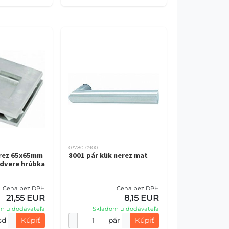
03780-0900
erez 65x65mm
8001 pár klik nerez mat
 dvere hrúbka
Cena bez DPH
Cena bez DPH
21,55 EUR
8,15 EUR
m u dodávateľa
Skladom u dodávateľa
sd
Kúpiť
pár
Kúpiť