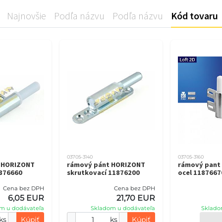
Najnovšie
Podľa názvu
Podľa názvu
Kód tovaru
03705-3140
03705-3160
 HORIZONT
rámový pánt HORIZONT
rámový pant
1876660
skrutkovací 11876200
ocel 1187667
Cena bez DPH
Cena bez DPH
6,05 EUR
21,70 EUR
m u dodávateľa
Skladom u dodávateľa
Sklado
ks
Kúpiť
ks
Kúpiť