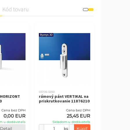
Kód tovaru
03705-3200
 HORIZONT
rámový pánt VERTIKAL na
0
priskrutkovanie 11876210
Cena bez DPH
Cena bez DPH
0,00 EUR
25,45 EUR
m u dodávateľa
Skladom u dodávateľa
Detajl
ks
Kúpiť