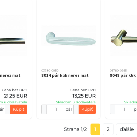
03780-0950
03780-0955
 nerez mat
8014 pár klik nerez mat
8048 pár klik
Cena bez DPH
Cena bez DPH
21,25 EUR
13,25 EUR
m u dodávateľa
Skladom u dodávateľa
Sklado
ár
Kúpiť
pár
Kúpiť
p
Strana 1/2
1
2
ďalšie