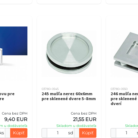
03780-0545
03780-0550
ovu pre
245 mušľa nerez 60x6mm
246 mušľa n
re
pre sklenené dvere 5-8mm
pre sklenené
dverí
Cena bez DPH
Cena bez DPH
9,40 EUR
21,55 EUR
m u dodávateľa
Skladom u dodávateľa
Sklado
ks
Kúpiť
sd
Kúpiť