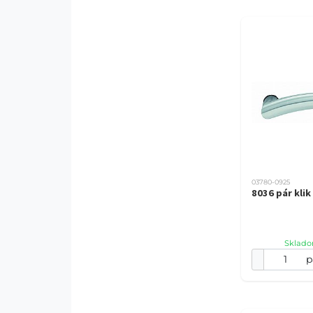
03780-0925
8036 pár klik
Sklado
p