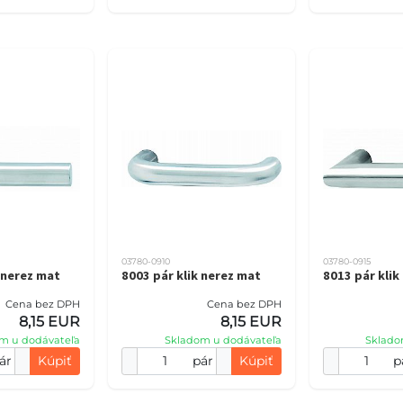
03780-0910
03780-0915
 nerez mat
8003 pár klik nerez mat
8013 pár klik
Cena bez DPH
Cena bez DPH
8,15 EUR
8,15 EUR
m u dodávateľa
Skladom u dodávateľa
Sklado
ár
Kúpiť
pár
Kúpiť
p