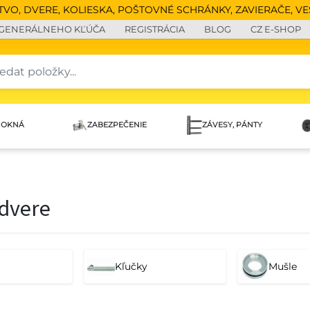
O, DVERE, KOLIESKA, POŠTOVNÉ SCHRÁNKY, ZAVIERAČE, VEŠ
 GENERÁLNEHO KĽÚČA
REGISTRÁCIA
BLOG
CZ E-SHOP
 OKNÁ
ZABEZPEČENIE
ZÁVESY, PÁNTY
 dvere
Kľučky
Mušle