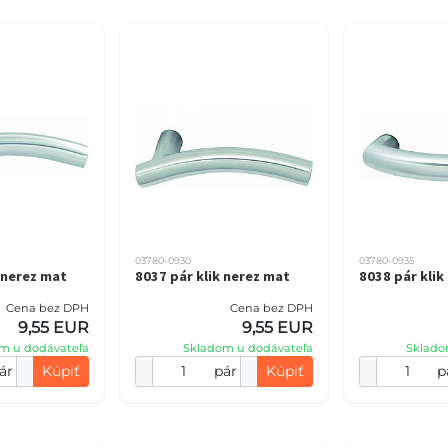
03780-0930
03780-0935
 nerez mat
8037 pár klik nerez mat
8038 pár klik
Cena bez DPH
Cena bez DPH
9,55 EUR
9,55 EUR
m u dodávateľa
Skladom u dodávateľa
Sklado
ár
Kúpiť
pár
Kúpiť
p