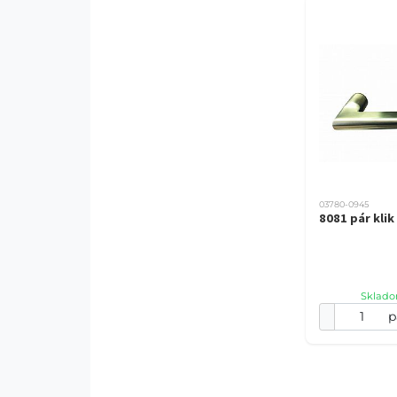
03780-0945
8081 pár klik
Sklado
p