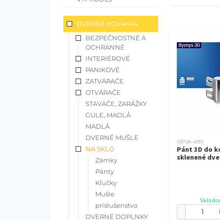
DVERNÉ KOVANIA
BEZPEČNOSTNÉ A
OCHRANNÉ
INTERIÉROVÉ
PANIKOVÉ
ZATVÁRAČE
OTVÁRAČE
STAVAČE, ZARÁŽKY
GULE, MADLÁ
MADLÁ
DVERNÉ MUŠLE
03706-4190
NA SKLO
Pánt 3D do k
sklenené dve
Zámky
Pánty
Kľučky
Mušle
Sklado
príslušenstvo
DVERNÉ DOPLNKY