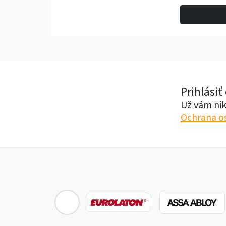
Prihlásiť
Už vám nik
Ochrana o