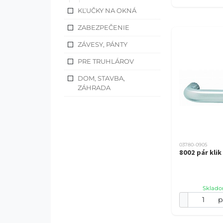
KĽUČKY NA OKNÁ
ZABEZPEČENIE
ZÁVESY, PÁNTY
PRE TRUHLÁROV
DOM, STAVBA,
ZÁHRADA
03780-0905
8002 pár klik
Sklado
p