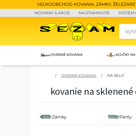
VEĽKOOBCHOD KOVANIA, ZÁMKY, ŽELEZÁRSTV
NOVINKY A AKCIE
NA STIAHNUTIE
SYSTÉM
DVERNÉ KOVANIA
KĽUČKY NA
/
DVERNÉ KOVANIA
/
NA SKLO
kovanie na sklenené
Zámky
Pánty