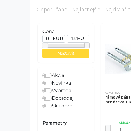
Odporúčané
Najlacnejšie
Najdrahšie
Cena
EUR
-
EUR
Akcia
Novinka
Výpredaj
03705-3120
rámový pánt
Doprodej
pre drevo 1
Skladom
Parametry
Sklado