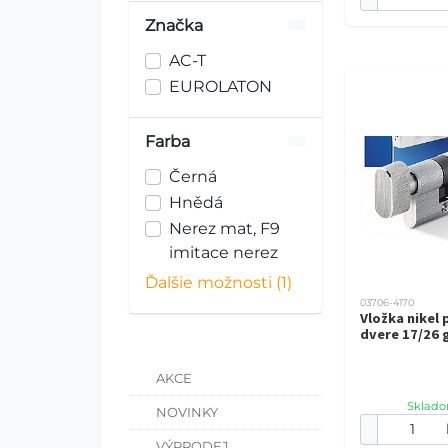
Značka
AC-T
EUROLATON
Farba
Černá
Hnědá
Nerez mat, F9
imitace nerez
Ďalšie možnosti (1)
03706-4170
Vložka nikel 
dvere 17/26
AKCE
Sklado
NOVINKY
VÝPRODEJ