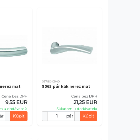
03780-0940
 nerez mat
8063 pár klik nerez mat
Cena bez DPH
Cena bez DPH
9,55 EUR
21,25 EUR
m u dodávateľa
Skladom u dodávateľa
ár
Kúpiť
pár
Kúpiť