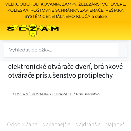
VEĽKOOBCHOD KOVANIA, ZÁMKY, ŽELEZÁRSTVO, DVERE,
KOLIESKA, POŠTOVNÉ SCHRÁNKY, ZAVIERAČE, VEŠIAKY,
SYSTÉM GENERÁLNEHO KĽÚČA a ďalšie
elektronické otvárače dverí, bránkové
otvárače príslušenstvo protiplechy
/
DVERNÉ KOVANIA
/
OTVÁRAČE
/
Príslušenstvo
Odporúčané
Najlacnejšie
Najdrahšie
Najnovšie