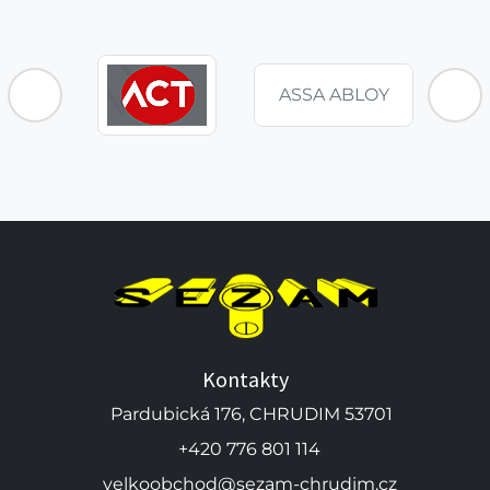
ASSA ABLOY
Kontakty
Pardubická 176, CHRUDIM 53701
+420 776 801 114
velkoobchod@sezam-chrudim.cz