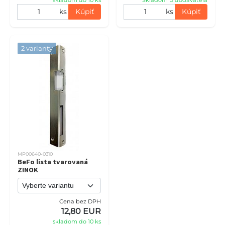
ks
Kúpiť
ks
Kúpiť
2 varianty
MP00640-0310
BeFo lista tvarovaná
ZINOK
Cena bez DPH
12,80 EUR
skladom do 10 ks