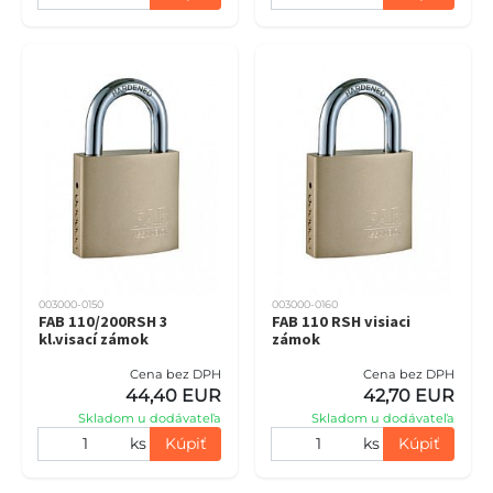
003000-0150
003000-0160
FAB 110/200RSH 3
FAB 110 RSH visiaci
kl.visací zámok
zámok
Cena bez DPH
Cena bez DPH
44,40 EUR
42,70 EUR
Skladom u dodávateľa
Skladom u dodávateľa
ks
Kúpiť
ks
Kúpiť