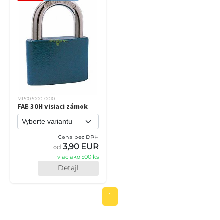
MP003000-0010
FAB 30H visiaci zámok
Cena bez DPH
3,90 EUR
od
viac ako 500 ks
Detajl
1