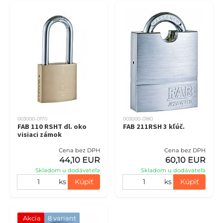
003000-0170
003000-0180
FAB 110 RSHT dl. oko
FAB 211RSH 3 kľúč.
visiaci zámok
Cena bez DPH
Cena bez DPH
44,10 EUR
60,10 EUR
Skladom u dodávateľa
Skladom u dodávateľa
ks
Kúpiť
ks
Kúpiť
Akcia
8 variant