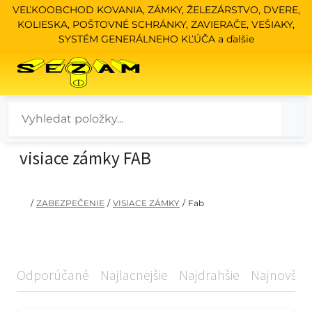
VEĽKOOBCHOD KOVANIA, ZÁMKY, ŽELEZÁRSTVO, DVERE,
KOLIESKA, POŠTOVNÉ SCHRÁNKY, ZAVIERAČE, VEŠIAKY,
SYSTÉM GENERÁLNEHO KĽÚČA a ďalšie
visiace zámky FAB
/
ZABEZPEČENIE
/
VISIACE ZÁMKY
/
Fab
Odporúčané
Najlacnejšie
Najdrahšie
Najnovšie