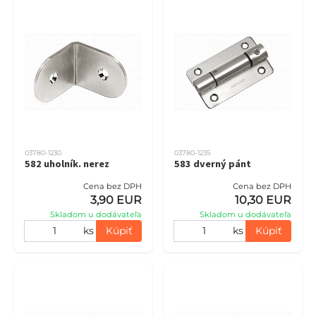
03780-1230
03780-1235
582 uholník. nerez
583 dverný pánt
Cena bez DPH
Cena bez DPH
3,90 EUR
10,30 EUR
Skladom u dodávateľa
Skladom u dodávateľa
ks
Kúpiť
ks
Kúpiť