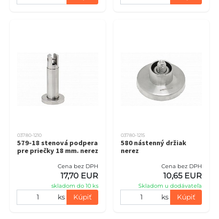
03780-1210
03780-1215
579-18 stenová podpera
580 nástenný držiak
pre priečky 18 mm. nerez
nerez
Cena bez DPH
Cena bez DPH
17,70 EUR
10,65 EUR
skladom do 10 ks
Skladom u dodávateľa
ks
Kúpiť
ks
Kúpiť