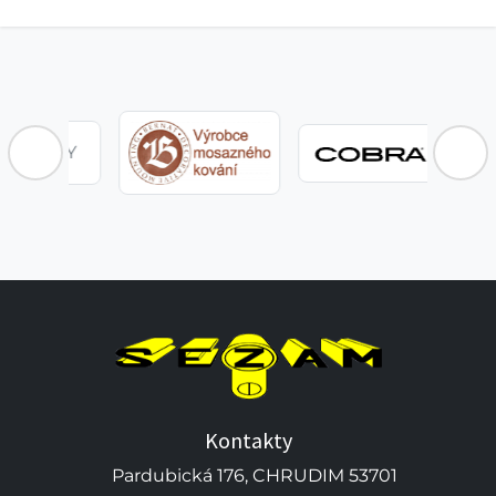
BLOY
Kontakty
Pardubická 176, CHRUDIM 53701