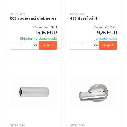
03780-1270
03780-1275
603 spojovací diel. nerez
483 dverí pánt
Cena bez DPH
Cena bez DPH
14,15 EUR
9,25 EUR
Skladom u dodávateľa
u dodávateľa
ks
Kúpiť
ks
Kúpiť
03780-1280
03780-1285