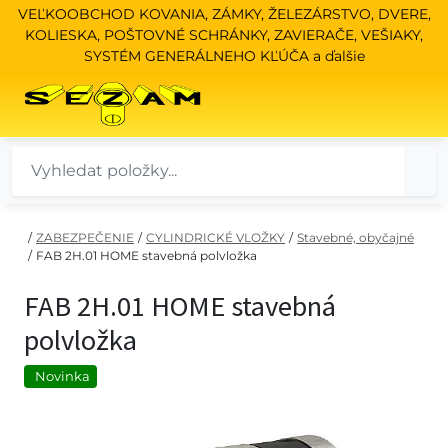
VEĽKOOBCHOD KOVANIA, ZÁMKY, ŽELEZÁRSTVO, DVERE,
KOLIESKA, POŠTOVNÉ SCHRÁNKY, ZAVIERAČE, VEŠIAKY,
SYSTÉM GENERÁLNEHO KĽÚČA a ďalšie
/
ZABEZPEČENIE
/
CYLINDRICKÉ VLOŽKY
/
Stavebné, obyčajné
/
FAB 2H.01 HOME stavebná polvložka
FAB 2H.01 HOME stavebná
polvložka
Novinka