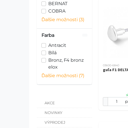
BERNAT
COBRA
Ďalšie možnosti (3)
Farba
Antracit
Bílá
Bronz, F4 bronz
03600-6840
elox
guľa F1 DELT
Ďalšie možnosti (7)
s
p
AKCE
NOVINKY
VÝPRODEJ