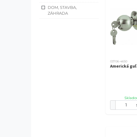
DOM, STAVBA,
ZÁHRADA
03706-4650
Americká guľ
Sklado