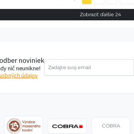
Zobraziť ďalšie 24
 odber noviniek
dy nič neunikne!
sobných údajov