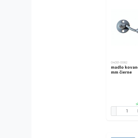
04051-0082
madlo kovan
mm čierne
s