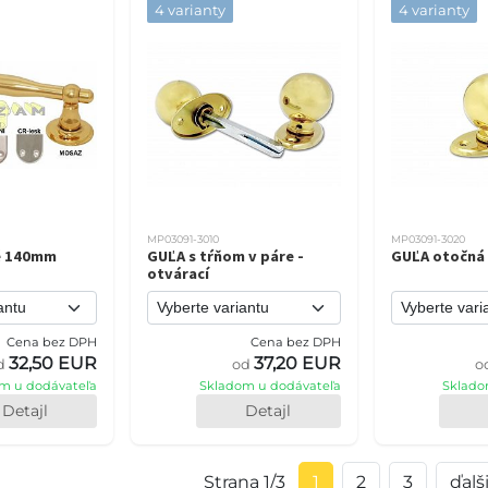
4 varianty
4 varianty
MP03091-3010
MP03091-3020
é 140mm
GUĽA s tŕňom v páre -
GUĽA otočná 
otvárací
Cena bez DPH
Cena bez DPH
32,50 EUR
37,20 EUR
d
od
o
m u dodávateľa
Skladom u dodávateľa
Sklado
Detajl
Detajl
Strana 1/3
1
2
3
ďalš