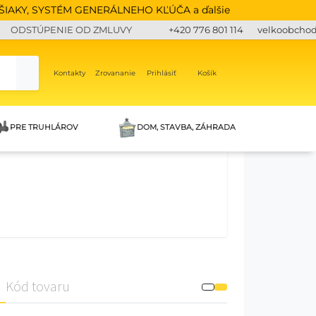
IAKY, SYSTÉM GENERÁLNEHO KĽÚČA a ďalšie
ODSTÚPENIE OD ZMLUVY
+420 776 801 114
velkoobcho
Kontakty
Zrovananie
Prihlásiť
Košík
PRE TRUHLÁROV
DOM, STAVBA, ZÁHRADA
Kód tovaru