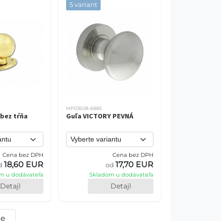
5 variant
MP03608-6885
bez tŕňa
Guľa VICTORY PEVNÁ
Cena bez DPH
Cena bez DPH
18,60 EUR
17,70 EUR
d
od
m u dodávateľa
Skladom u dodávateľa
Detajl
Detajl
ie