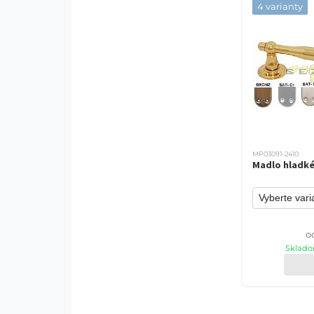
4 varianty
MP03091-2410
Madlo hladk
o
Sklado