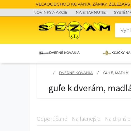
VEĽKOOBCHOD KOVANIA, ZÁMKY, ŽELEZÁRSTV
NOVINKY A AKCIE
NA STIAHNUTIE
SYSTÉM
DVERNÉ KOVANIA
KĽUČKY NA
/
DVERNÉ KOVANIA
/
GULE, MADLÁ
guľe k dverám, madl
Odporúčané
Najlacnejšie
Najdrahšie