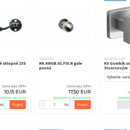
05203-0210
MP02000-6480
é sklopné 235
RK.KNOB.01.FIX.N gule
K5 Gombík so
pevná
štvorcovým
Cena bez DPH
Cena bez DPH
10,15 EUR
17,50 EUR
kladom do 10 ks
Skladom u dodávateľa
Sklado
ks
Kúpiť
ks
Kúpiť