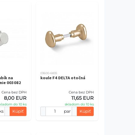
03600-6835
bík na
koule F4 DELTA otočná
nie 003082
Cena bez DPH
Cena bez DPH
8,00 EUR
11,65 EUR
kladom do 10 ks
skladom do 10 ks
ks
Kúpiť
par
Kúpiť