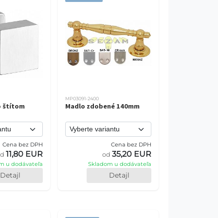
MP03091-2400
 štítom
Madlo zdobené 140mm
Cena bez DPH
Cena bez DPH
11,80 EUR
35,20 EUR
od
od
m u dodávateľa
Skladom u dodávateľa
Detajl
Detajl