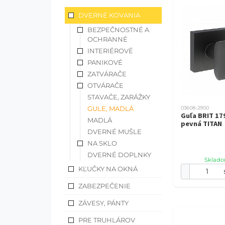
DVERNÉ KOVANIA
BEZPEČNOSTNÉ A
OCHRANNÉ
INTERIÉROVÉ
PANIKOVÉ
ZATVÁRAČE
OTVÁRAČE
STAVAČE, ZARÁŽKY
GULE, MADLÁ
03608-2900
Guľa BRIT 17
MADLÁ
pevná TITAN
DVERNÉ MUŠLE
NA SKLO
DVERNÉ DOPLNKY
Sklado
KĽUČKY NA OKNÁ
ZABEZPEČENIE
ZÁVESY, PÁNTY
PRE TRUHLÁROV