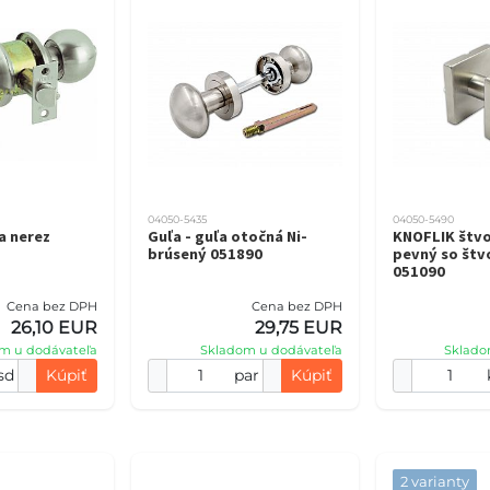
04050-5435
04050-5490
a nerez
Guľa - guľa otočná Ni-
KNOFLIK štv
brúsený 051890
pevný so št
051090
Cena bez DPH
Cena bez DPH
26,10 EUR
29,75 EUR
m u dodávateľa
Skladom u dodávateľa
Sklado
sd
Kúpiť
par
Kúpiť
2 varianty