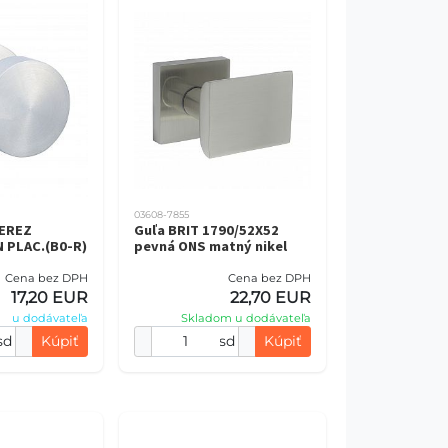
03608-7855
NEREZ
Guľa BRIT 1790/52X52
 PLAC.(B0-R)
pevná ONS matný nikel
Cena bez DPH
Cena bez DPH
17,20 EUR
22,70 EUR
u dodávateľa
Skladom u dodávateľa
sd
Kúpiť
sd
Kúpiť