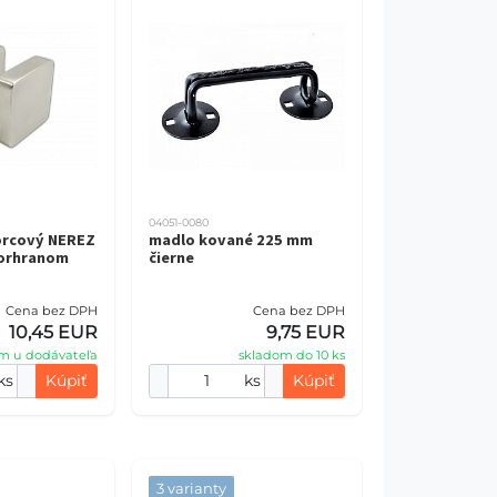
04051-0080
orcový NEREZ
madlo kované 225 mm
vorhranom
čierne
Cena bez DPH
Cena bez DPH
10,45 EUR
9,75 EUR
m u dodávateľa
skladom do 10 ks
ks
Kúpiť
ks
Kúpiť
3 varianty