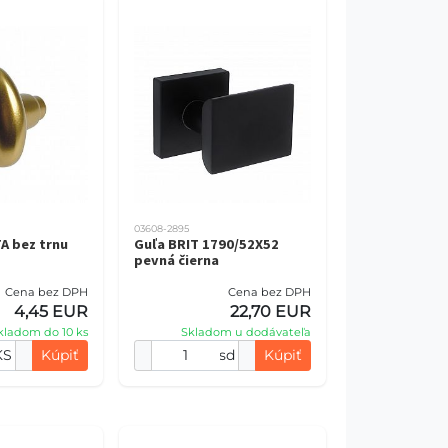
03608-2895
A bez trnu
Guľa BRIT 1790/52X52
pevná čierna
Cena bez DPH
Cena bez DPH
4,45 EUR
22,70 EUR
kladom do 10 ks
Skladom u dodávateľa
KS
Kúpiť
sd
Kúpiť