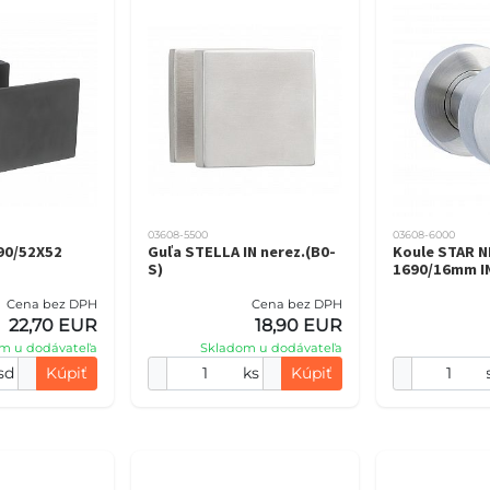
03608-5500
03608-6000
90/52X52
Guľa STELLA IN nerez.(B0-
Koule STAR 
S)
1690/16mm IN
Cena bez DPH
Cena bez DPH
22,70 EUR
18,90 EUR
m u dodávateľa
Skladom u dodávateľa
sd
Kúpiť
ks
Kúpiť