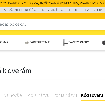
O, DVERE, KOLIESKA, POŠTOVNÉ SCHRÁNKY, ZAVIERAČE, VEŠ
 GENERÁLNEHO KĽÚČA
REGISTRÁCIA
BLOG
CZ E-SHOP
 OKNÁ
ZABEZPEČENIE
ZÁVESY, PÁNTY
á k dverám
Najnovšie
Podľa názvu
Podľa názvu
Kód tovaru