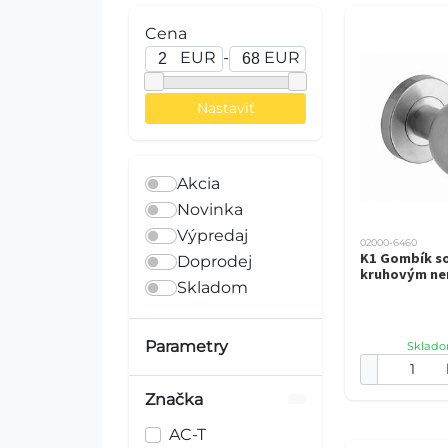
Cena
EUR
-
EUR
Akcia
Novinka
Výpredaj
02000-6460
K1 Gombík s
Doprodej
kruhovým ne
Skladom
Parametry
Sklado
Značka
AC-T