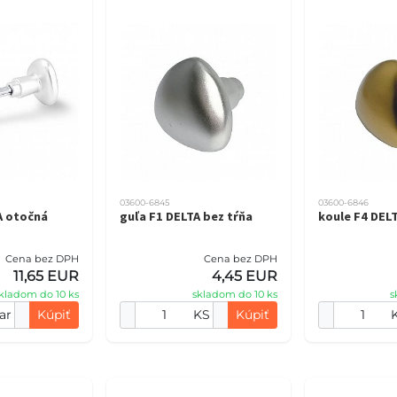
03600-6845
03600-6846
A otočná
guľa F1 DELTA bez tŕňa
koule F4 DELT
Cena bez DPH
Cena bez DPH
11,65 EUR
4,45 EUR
kladom do 10 ks
skladom do 10 ks
s
ar
Kúpiť
KS
Kúpiť