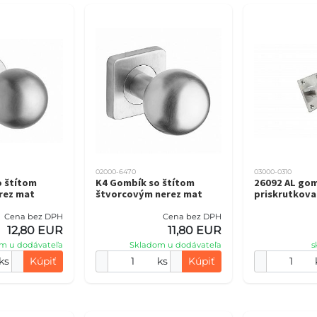
02000-6470
03000-0310
o štítom
K4 Gombík so štítom
26092 AL gom
rez mat
štvorcovým nerez mat
priskrutkova
Cena bez DPH
Cena bez DPH
12,80 EUR
11,80 EUR
m u dodávateľa
Skladom u dodávateľa
s
ks
Kúpiť
ks
Kúpiť