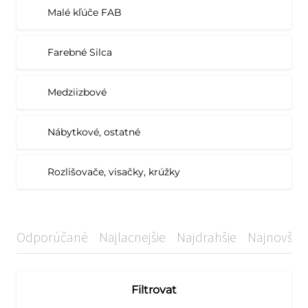
Malé kľúče FAB
Farebné Silca
Medziizbové
Nábytkové, ostatné
Rozlišovače, visačky, krúžky
Odporúčané
Najlacnejšie
Najdrahšie
Najnovšie
Filtrovat