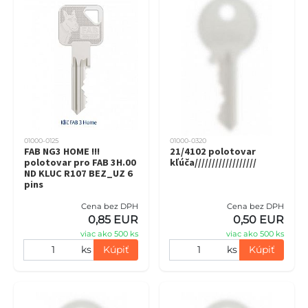
01000-0125
01000-0320
FAB NG3 HOME !!!
21/4102 polotovar
polotovar pro FAB 3H.00
kľúča//////////////////
ND KLUC R107 BEZ_UZ 6
pins
Cena bez DPH
Cena bez DPH
0,85 EUR
0,50 EUR
viac ako 500 ks
viac ako 500 ks
ks
Kúpiť
ks
Kúpiť