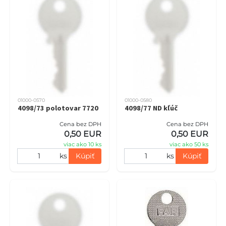
01000-0570
01000-0580
4098/73 polotovar 7720
4098/77 ND kľúč
Cena bez DPH
Cena bez DPH
0,50 EUR
0,50 EUR
viac ako 10 ks
viac ako 50 ks
ks
Kúpiť
ks
Kúpiť