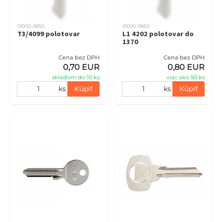
01000-0850
01000-0860
T3/4099 polotovar
L1 4202 polotovar do
1370
Cena bez DPH
Cena bez DPH
0,70 EUR
0,80 EUR
skladom do 10 ks
viac ako 50 ks
ks
Kúpiť
ks
Kúpiť