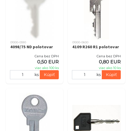
01000-0590
01000-0600
4098/75 ND polotovar
4109 R260 R1 polotovar
Cena bez DPH
Cena bez DPH
0,50 EUR
0,80 EUR
viac ako 100 ks
viac ako 10 ks
ks
Kúpiť
ks
Kúpiť