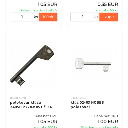
1,05 EUR
0,35 EUR
Skladom u dodávateľa
viac ako 50 ks
ks
Kúpiť
ks
Kúpiť
01000-4070
01000-4140
polotovar kľúča
kľúč 02-03 HOBES
24050.P220.K051 č. 36
polotovar
Cena bez DPH
Cena bez DPH
1,05 EUR
1,00 EUR
viac ako 100 ks
Skladom u dodávateľa