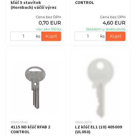
kľúč 5 stavítok
CONTROL
(Hornbach) väčší výrez
Cena bez DPH
Cena bez DPH
0,70 EUR
4,60 EUR
viac ako 100 ks
Skladom u dodávateľa
ks
Kúpiť
ks
Kúpiť
01000-0940
01000-2070
4115 ND kľúč RFAB 2
LZ kľúč EL1 (10) 405009
CONTROL
(UL050)