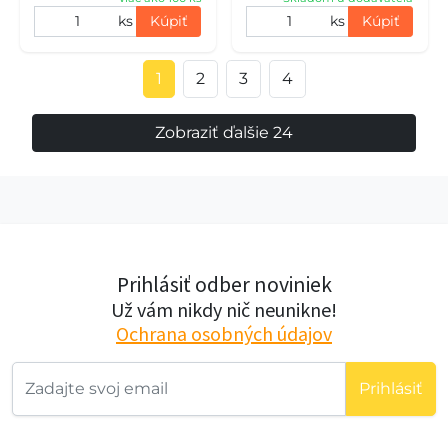
ks
Kúpiť
ks
Kúpiť
1
2
3
4
Zobraziť ďalšie 24
Prihlásiť odber noviniek
Už vám nikdy nič neunikne!
Ochrana osobných údajov
Prihlásiť