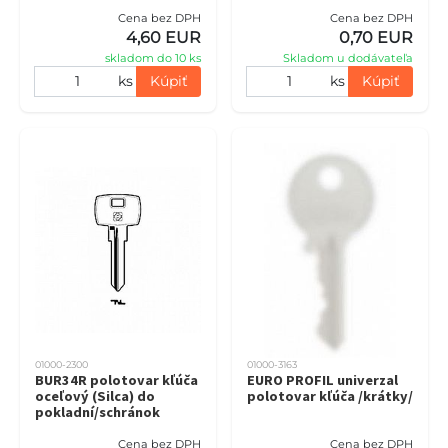
Cena bez DPH
Cena bez DPH
4,60 EUR
0,70 EUR
skladom do 10 ks
Skladom u dodávateľa
ks
Kúpiť
ks
Kúpiť
01000-2300
01000-3163
BUR34R polotovar kľúča
EURO PROFIL univerzal
oceľový (Silca) do
polotovar kľúča /krátky/
pokladní/schránok
Cena bez DPH
Cena bez DPH