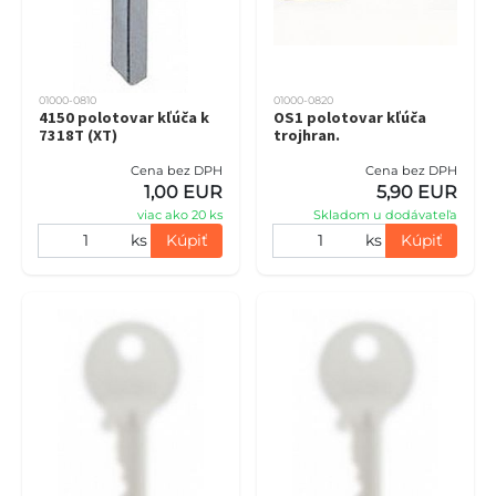
01000-0810
01000-0820
4150 polotovar kľúča k
OS1 polotovar kľúča
7318T (XT)
trojhran.
Cena bez DPH
Cena bez DPH
1,00 EUR
5,90 EUR
viac ako 20 ks
Skladom u dodávateľa
ks
Kúpiť
ks
Kúpiť