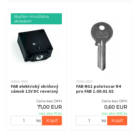
Iba/len množstvo 
skladom
00650-3500
01000-0100
FAB elektrický skriňový
FAB NG1 polotovar R4
zámok 12V DC reverzný
pro FAB 1.00.01.02
Cena bez DPH
Cena bez DPH
71,00 EUR
0,60 EUR
viac ako 10 ks
viac ako 500 ks
ks
Kúpiť
ks
Kúpiť