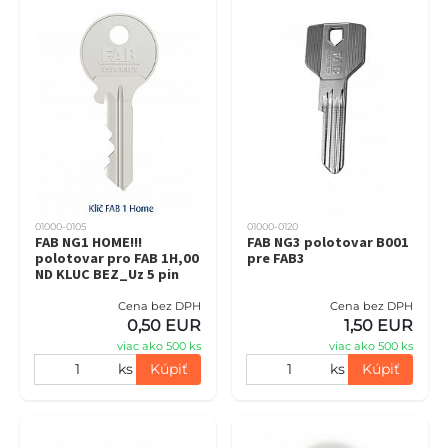
01000-0105
01000-0120
FAB NG1 HOME!!!
FAB NG3 polotovar B001
polotovar pro FAB 1H,00
pre FAB3
ND KLUC BEZ_Uz 5 pin
Cena bez DPH
Cena bez DPH
0,50 EUR
1,50 EUR
viac ako 500 ks
viac ako 500 ks
ks
Kúpiť
ks
Kúpiť