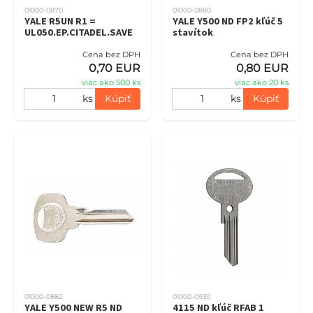
01000-0870
01000-0880
YALE R5UN R1 =
YALE Y500 ND FP2 kľúč 5
UL050.EP.CITADEL.SAVE
stavítok
Cena bez DPH
Cena bez DPH
0,70 EUR
0,80 EUR
viac ako 500 ks
viac ako 20 ks
ks
Kúpiť
ks
Kúpiť
01000-0882
01000-0930
YALE Y500 NEW R5 ND
4115 ND kľúč RFAB 1