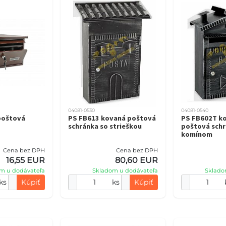
04081-0530
04081-0540
poštová
PS FB613 kovaná poštová
PS FB602T k
schránka so strieškou
poštová schr
komínom
Cena bez DPH
Cena bez DPH
16,55 EUR
80,60 EUR
m u dodávateľa
Skladom u dodávateľa
Sklado
ks
Kúpiť
ks
Kúpiť