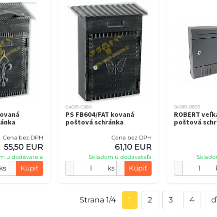
04081-0580
04081-0895
kovaná
PS FB604/FAT kovaná
ROBERT veľká
ránka
poštová schránka
poštová sch
Cena bez DPH
Cena bez DPH
55,50 EUR
61,10 EUR
m u dodávateľa
Skladom u dodávateľa
Sklado
ks
Kúpiť
ks
Kúpiť
Strana 1/4
1
2
3
4
ď