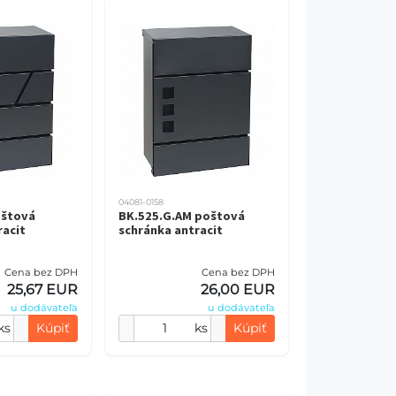
04081-0158
oštová
BK.525.G.AM poštová
racit
schránka antracit
Cena bez DPH
Cena bez DPH
25,67 EUR
26,00 EUR
u dodávateľa
u dodávateľa
ks
Kúpiť
ks
Kúpiť