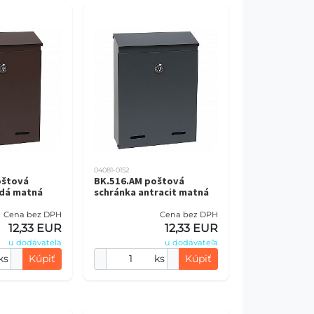
04081-0152
oštová
BK.516.AM poštová
edá matná
schránka antracit matná
Cena bez DPH
Cena bez DPH
12,33 EUR
12,33 EUR
u dodávateľa
u dodávateľa
ks
Kúpiť
ks
Kúpiť