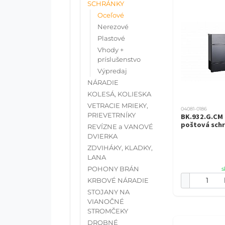
SCHRÁNKY
Oceľové
Nerezové
Plastové
Vhody +
príslušenstvo
Výpredaj
NÁRADIE
KOLESÁ, KOLIESKA
VETRACIE MRIEKY,
04081-0186
PRIEVETRNÍKY
BK.932.G.CM 
poštová sch
REVÍZNE a VANOVÉ
DVIERKA
ZDVIHÁKY, KLADKY,
LANA
POHONY BRÁN
s
KRBOVÉ NÁRADIE
STOJANY NA
VIANOČNÉ
STROMČEKY
DROBNÉ