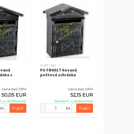
04081-0550
ovaná
PS FB601T kovaná
ánka s
poštová schránka
Cena bez DPH
Cena bez DPH
50,05 EUR
52,15 EUR
m u dodávateľa
Skladom u dodávateľa
ks
Kúpiť
ks
Kúpiť