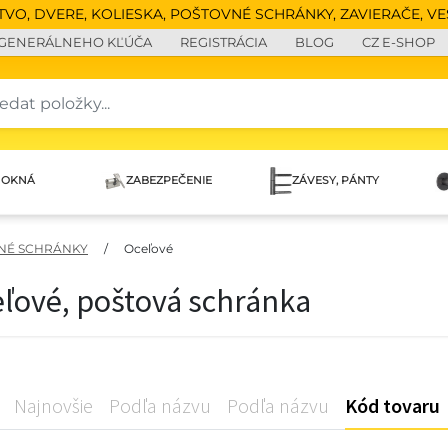
O, DVERE, KOLIESKA, POŠTOVNÉ SCHRÁNKY, ZAVIERAČE, VEŠ
 GENERÁLNEHO KĽÚČA
REGISTRÁCIA
BLOG
CZ E-SHOP
 OKNÁ
ZABEZPEČENIE
ZÁVESY, PÁNTY
NÉ SCHRÁNKY
/
Oceľové
eľové, poštová schránka
Najnovšie
Podľa názvu
Podľa názvu
Kód tovaru