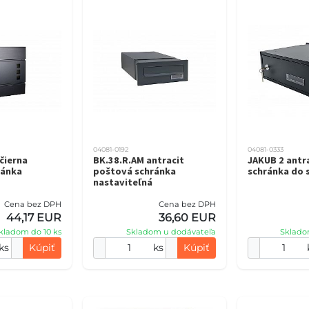
04081-0192
04081-0333
čierna
BK.38.R.AM antracit
JAKUB 2 antr
ránka
poštová schránka
schránka do 
nastaviteľná
Cena bez DPH
Cena bez DPH
44,17 EUR
36,60 EUR
kladom do 10 ks
Skladom u dodávateľa
Sklado
ks
Kúpiť
ks
Kúpiť