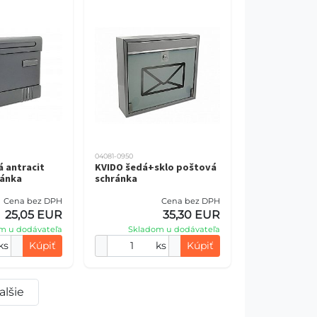
04081-0950
 antracit
KVIDO šedá+sklo poštová
ránka
schránka
Cena bez DPH
Cena bez DPH
25,05 EUR
35,30 EUR
m u dodávateľa
Skladom u dodávateľa
ks
Kúpiť
ks
Kúpiť
alšie