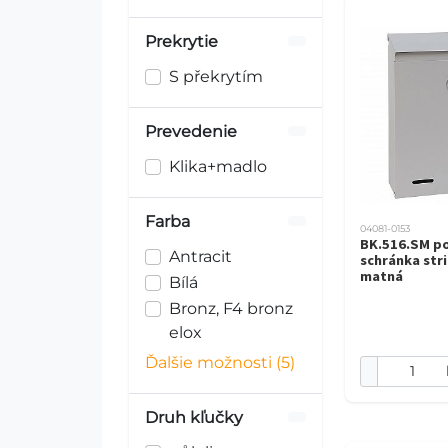
Prekrytie
S překrytím
Prevedenie
Klika+madlo
Farba
04081-0153
BK.516.SM p
Antracit
schránka str
matná
Bílá
Bronz, F4 bronz
elox
Ďalšie možnosti (5)
Druh kľučky