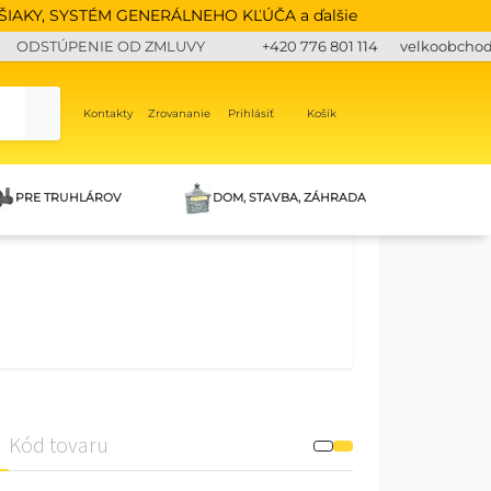
IAKY, SYSTÉM GENERÁLNEHO KĽÚČA a ďalšie
ODSTÚPENIE OD ZMLUVY
+420 776 801 114
velkoobcho
Kontakty
Zrovananie
Prihlásiť
Košík
PRE TRUHLÁROV
DOM, STAVBA, ZÁHRADA
Kód tovaru