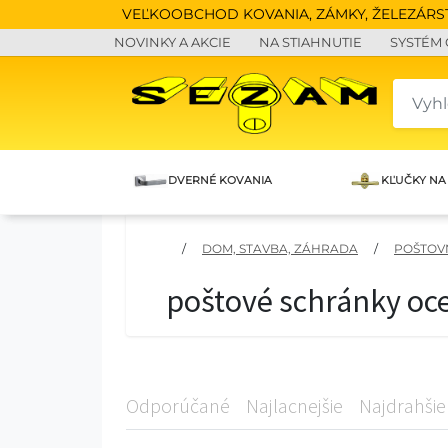
VEĽKOOBCHOD KOVANIA, ZÁMKY, ŽELEZÁRSTV
NOVINKY A AKCIE
NA STIAHNUTIE
SYSTÉM
DVERNÉ KOVANIA
KĽUČKY NA
/
DOM, STAVBA, ZÁHRADA
/
POŠTOV
poštové schránky oc
Odporúčané
Najlacnejšie
Najdrahšie