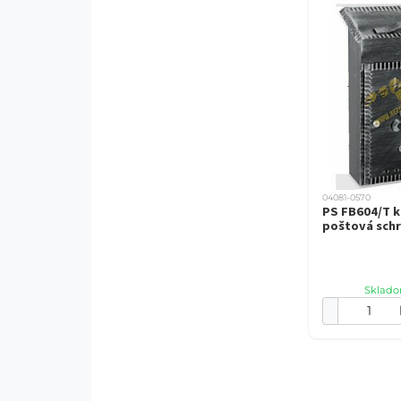
04081-0570
PS FB604/T 
poštová sch
Sklado