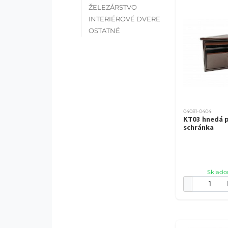
ŽELEZÁRSTVO
INTERIÉROVÉ DVERE
OSTATNÉ
04081-0404
KT03 hnedá 
schránka
Sklado