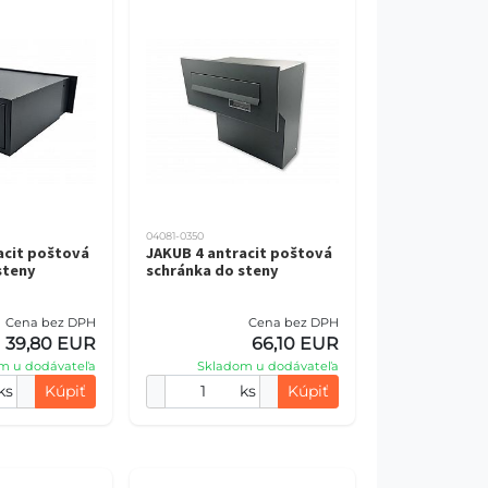
04081-0350
acit poštová
JAKUB 4 antracit poštová
steny
schránka do steny
Cena bez DPH
Cena bez DPH
39,80 EUR
66,10 EUR
m u dodávateľa
Skladom u dodávateľa
ks
Kúpiť
ks
Kúpiť