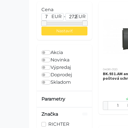
Cena
EUR
-
EUR
Akcia
Novinka
Výpredaj
04081-0120
BK.931.AM an
Doprodej
poštová sch
Skladom
Parametry
s
Značka
RICHTER