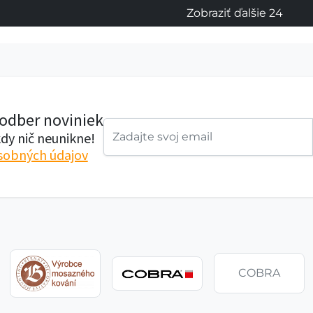
Zobraziť ďalšie 24
 odber noviniek
dy nič neunikne!
sobných údajov