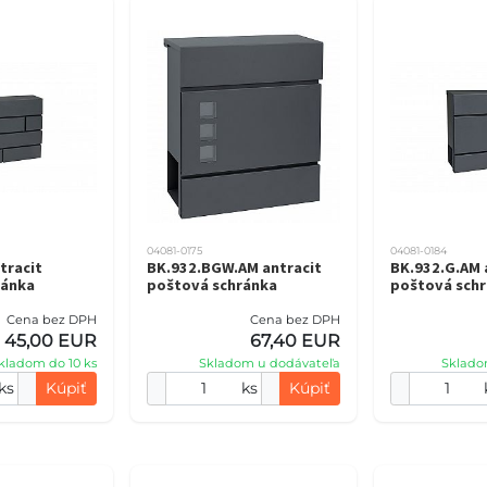
04081-0175
04081-0184
tracit
BK.932.BGW.AM antracit
BK.932.G.AM 
ránka
poštová schránka
poštová sch
Cena bez DPH
Cena bez DPH
45,00 EUR
67,40 EUR
kladom do 10 ks
Skladom u dodávateľa
Sklado
ks
Kúpiť
ks
Kúpiť