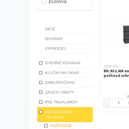
půloliva
AKCE
NOVINKY
VÝPRODEJ
DVERNÉ KOVANIA
04081-0172
BK.932.AM an
KĽUČKY NA OKNÁ
poštová sch
ZABEZPEČENIE
ZÁVESY, PÁNTY
s
PRE TRUHLÁROV
DOM, STAVBA,
ZÁHRADA
POŠTOVNÉ