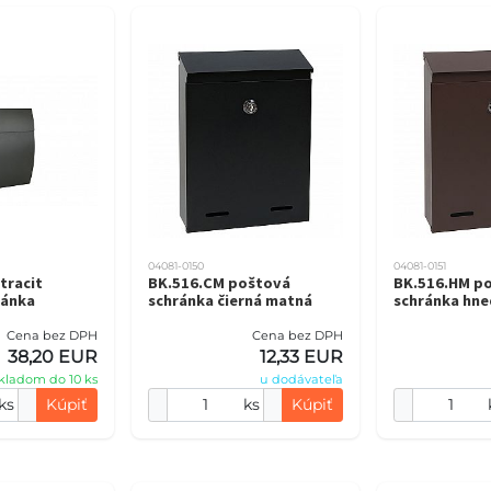
04081-0150
04081-0151
tracit
BK.516.CM poštová
BK.516.HM p
ránka
schránka čierná matná
schránka hn
Cena bez DPH
Cena bez DPH
38,20 EUR
12,33 EUR
kladom do 10 ks
u dodávateľa
ks
Kúpiť
ks
Kúpiť