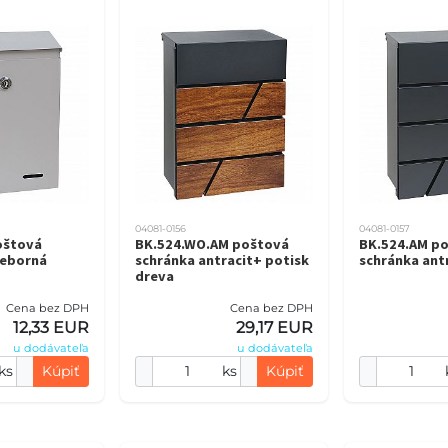
04081-0156
04081-0157
oštová
BK.524.WO.AM poštová
BK.524.AM p
ieborná
schránka antracit+ potisk
schránka ant
dreva
Cena bez DPH
Cena bez DPH
12,33 EUR
29,17 EUR
u dodávateľa
u dodávateľa
ks
Kúpiť
ks
Kúpiť